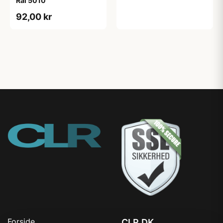
Ral 5010
92,00 kr
Forside
CLR.DK