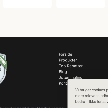
Forside
Produkter
Top Rabatter
Blog
Jotun maling
Kontakt
Vi bruger cookies p
mere relevant indho
bedre – ikke for at 