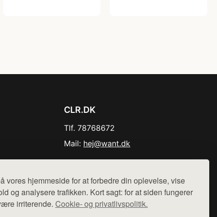
CLR.DK
Tlf. 78768672
Mail:
hej@want.dk
Cookie- og privatlivspolitik
å vores hjemmeside for at forbedre din oplevelse, vise
ld og analysere trafikken. Kort sagt: for at siden fungerer
være irriterende.
Cookie- og privatlivspolitik.