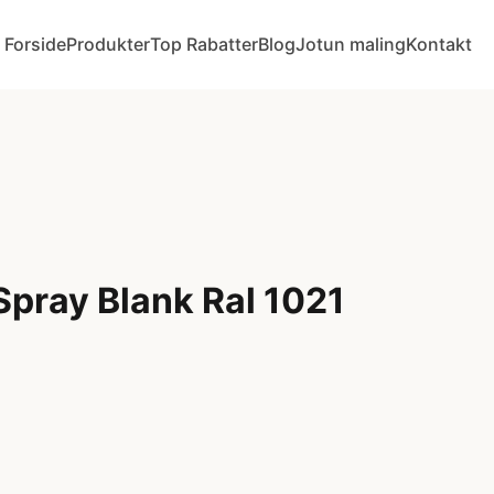
Forside
Produkter
Top Rabatter
Blog
Jotun maling
Kontakt
Spray Blank Ral 1021