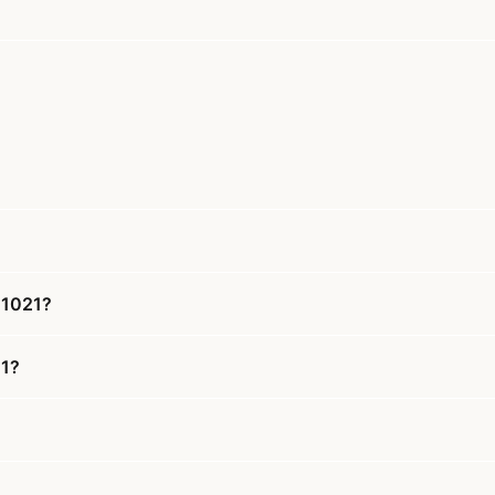
l 1021?
21?