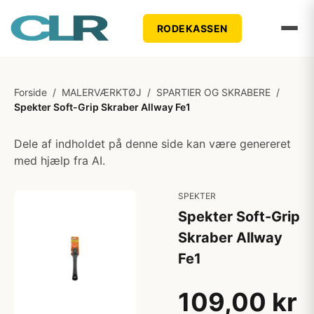
RODEKASSEN
Forside
/
MALERVÆRKTØJ
/
SPARTlER OG SKRABERE
/
Spekter Soft-Grip Skraber Allway Fe1
Dele af indholdet på denne side kan være genereret
med hjælp fra AI.
SPEKTER
Spekter Soft-Grip
Skraber Allway
Fe1
109,00 kr