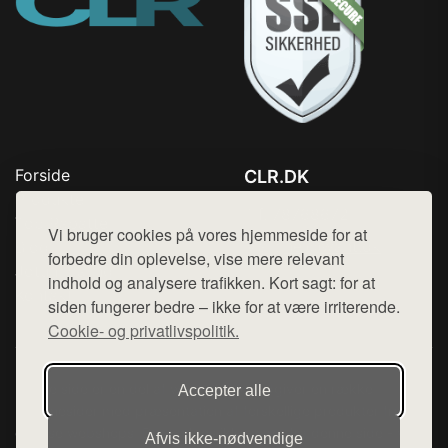
Forside
CLR.DK
Produkter
Tlf. 78768672
Top Rabatter
Vi bruger cookies på vores hjemmeside for at
Mail:
hej@want.dk
Blog
forbedre din oplevelse, vise mere relevant
Jotun maling
indhold og analysere trafikken. Kort sagt: for at
Cookie- og privatlivspolitik
Kontakt
siden fungerer bedre – ikke for at være irriterende.
Cookie- og privatlivspolitik.
Denne side er en del af want.dk, der udgiver en række
Accepter alle
hjemmesider med præsentation af forskellige produkter fra
diverse webshops. Der sælges ikke varer fra denne side - vi
Afvis ikke‑nødvendige