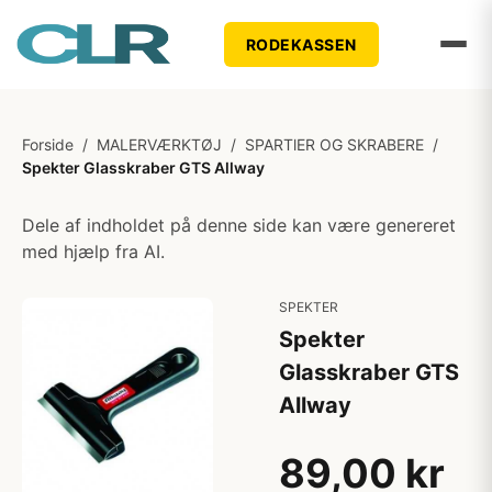
RODEKASSEN
Forside
/
MALERVÆRKTØJ
/
SPARTlER OG SKRABERE
/
Spekter Glasskraber GTS Allway
Dele af indholdet på denne side kan være genereret
med hjælp fra AI.
SPEKTER
Spekter
Glasskraber GTS
Allway
89,00 kr