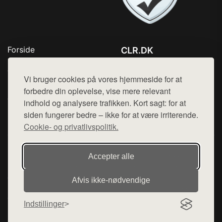
Forside
CLR.DK
Produkter
Tlf. 78768672
Top Rabatter
Vi bruger cookies på vores hjemmeside for at
Mail:
hej@want.dk
Blog
forbedre din oplevelse, vise mere relevant
Jotun maling
indhold og analysere trafikken. Kort sagt: for at
Cookie- og privatlivspolitik
Kontakt
siden fungerer bedre – ikke for at være irriterende.
Cookie- og privatlivspolitik.
Denne side er en del af want.dk, der udgiver en række
Accepter alle
hjemmesider med præsentation af forskellige produkter fra
diverse webshops. Der sælges ikke varer fra denne side - vi
Afvis ikke‑nødvendige
henviser til de shops, som sælger varen. Vi har heller ikke
varerne på lager.
Indstillinger
© 2026 clr.dk. Alle rettigheder forbeholdes.