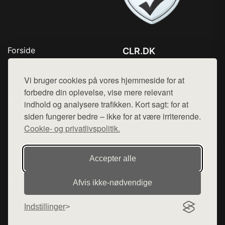
Forside
CLR.DK
Produkter
Tlf. 78768672
Top Rabatter
Vi bruger cookies på vores hjemmeside for at
Mail:
hej@want.dk
Blog
forbedre din oplevelse, vise mere relevant
Jotun maling
indhold og analysere trafikken. Kort sagt: for at
Cookie- og privatlivspolitik
Kontakt
siden fungerer bedre – ikke for at være irriterende.
Cookie- og privatlivspolitik.
Denne side er en del af want.dk, der udgiver en række
Accepter alle
hjemmesider med præsentation af forskellige produkter fra
diverse webshops. Der sælges ikke varer fra denne side - vi
Afvis ikke‑nødvendige
henviser til de shops, som sælger varen. Vi har heller ikke
varerne på lager.
Indstillinger
© 2026 clr.dk. Alle rettigheder forbeholdes.