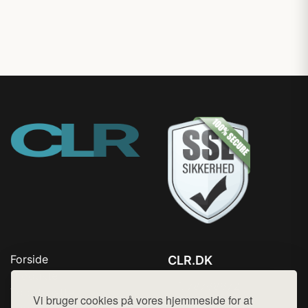
Forside
CLR.DK
Produkter
Tlf. 78768672
Top Rabatter
Vi bruger cookies på vores hjemmeside for at
Mail:
hej@want.dk