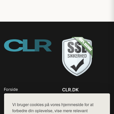
Forside
CLR.DK
Produkter
Tlf. 78768672
Top Rabatter
Vi bruger cookies på vores hjemmeside for at
Mail:
hej@want.dk
Blog
forbedre din oplevelse, vise mere relevant
Jotun maling