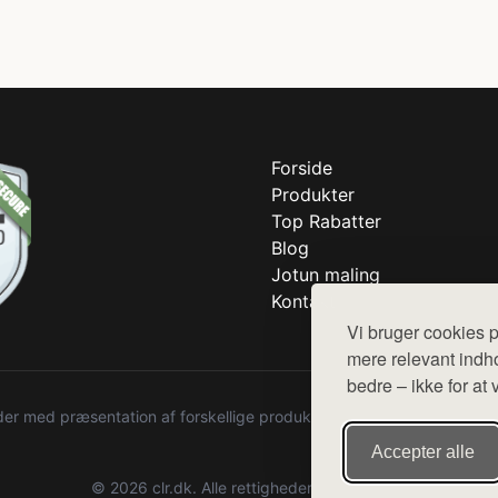
Forside
Produkter
Top Rabatter
Blog
Jotun maling
Kontakt
Vi bruger cookies p
mere relevant indho
bedre – ikke for at 
r med præsentation af forskellige produkter fra diverse webshops. De
Accepter alle
© 2026 clr.dk. Alle rettigheder forbeholdes.