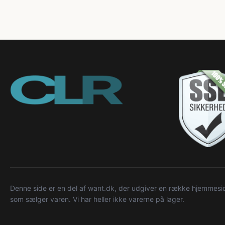
Denne side er en del af want.dk, der udgiver en række hjemmeside
som sælger varen. Vi har heller ikke varerne på lager.