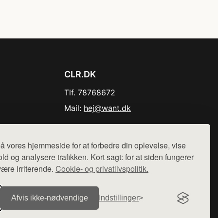
CLR.DK
Tlf. 78768672
Mail:
hej@want.dk
Cookie- og privatlivspolitik
å vores hjemmeside for at forbedre din oplevelse, vise
ld og analysere trafikken. Kort sagt: for at siden fungerer
være irriterende.
Cookie- og privatlivspolitik.
r sælges ikke varer fra denne side - vi henviser til de shops,
Afvis ikke‑nødvendige
Indstillinger