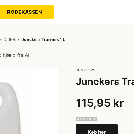
RODEKASSEN
Æ OLIER
/
Junckers Trærens 1 L
 hjælp fra AI.
JUNKCERS
Junckers Tr
115,95 kr
Køb her