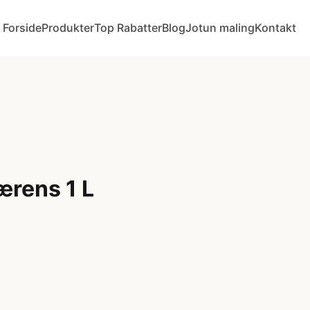
Forside
Produkter
Top Rabatter
Blog
Jotun maling
Kontakt
ærens 1 L