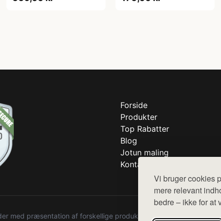
Forside
Produkter
Top Rabatter
Blog
Jotun maling
Kontakt
Vi bruger cookies p
mere relevant indho
bedre – ikke for at 
r med præsentation af forskellige produkter fra diverse webshops. De