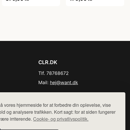
CLR.DK
Tlf. 78768672
Mail:
hej@want.dk
Cookie- og privatlivspolitik
å vores hjemmeside for at forbedre din oplevelse, vise
ld og analysere trafikken. Kort sagt: for at siden fungerer
være irriterende.
Cookie- og privatlivspolitik.
r sælges ikke varer fra denne side - vi henviser til de shops,