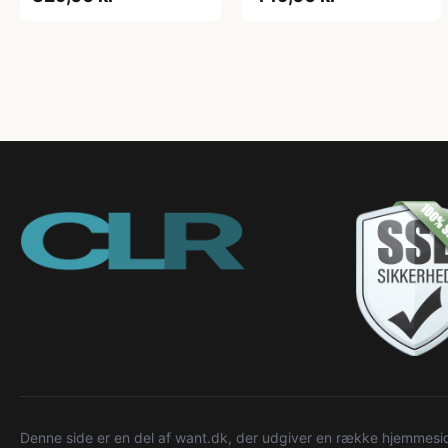
Denne side er en del af want.dk, der udgiver en række hjemmeside