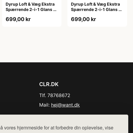
Dyrup Loft & Væg Ekstra
Dyrup Loft & Væg Ekstra
Spærrende 2-i-1 Glans 2
Spærrende 2-i-1 Glans 2
4,5 L hvid GL. 2
tonebar 4,5 L GL. 2
699,00 kr
699,00 kr
CLR.DK
Tlf. 78768672
Mail:
hej@want.dk
Cookie- og privatlivspolitik
å vores hjemmeside for at forbedre din oplevelse, vise