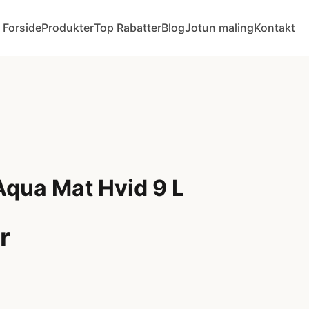
Forside
Produkter
Top Rabatter
Blog
Jotun maling
Kontakt
Aqua Mat Hvid 9 L
r