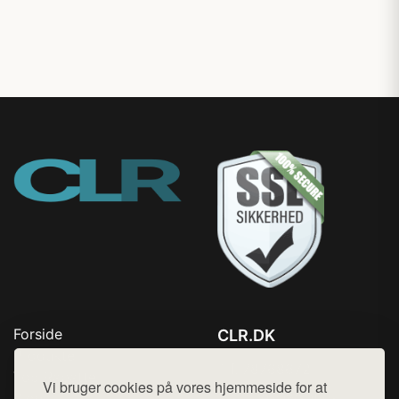
Forside
CLR.DK
Produkter
Tlf. 78768672
Top Rabatter
Vi bruger cookies på vores hjemmeside for at
Mail:
hej@want.dk
Blog