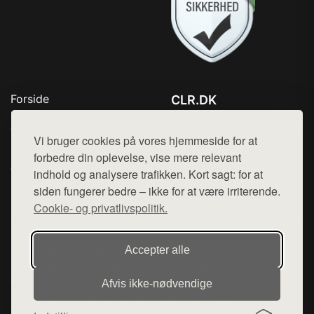
Forside
CLR.DK
Produkter
Tlf. 78768672
Top Rabatter
Vi bruger cookies på vores hjemmeside for at
Mail:
hej@want.dk
Blog
forbedre din oplevelse, vise mere relevant
Jotun maling
indhold og analysere trafikken. Kort sagt: for at
Cookie- og privatlivspolitik
Kontakt
siden fungerer bedre – ikke for at være irriterende.
Cookie- og privatlivspolitik.
Denne side er en del af want.dk, der udgiver en række
Accepter alle
hjemmesider med præsentation af forskellige produkter fra
diverse webshops. Der sælges ikke varer fra denne side - vi
Afvis ikke‑nødvendige
henviser til de shops, som sælger varen. Vi har heller ikke
varerne på lager.