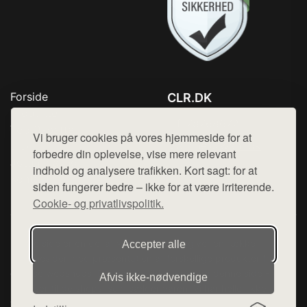
Forside
CLR.DK
Produkter
Tlf. 78768672
Top Rabatter
Vi bruger cookies på vores hjemmeside for at
Mail:
hej@want.dk
Blog
forbedre din oplevelse, vise mere relevant
Jotun maling
indhold og analysere trafikken. Kort sagt: for at
Cookie- og privatlivspolitik
Kontakt
siden fungerer bedre – ikke for at være irriterende.
Cookie- og privatlivspolitik.
Denne side er en del af want.dk, der udgiver en række
Accepter alle
hjemmesider med præsentation af forskellige produkter fra
diverse webshops. Der sælges ikke varer fra denne side - vi
Afvis ikke‑nødvendige
henviser til de shops, som sælger varen. Vi har heller ikke
varerne på lager.