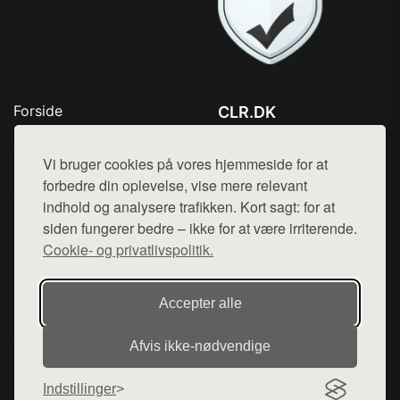
Forside
CLR.DK
Produkter
Tlf. 78768672
Top Rabatter
Vi bruger cookies på vores hjemmeside for at
Mail:
hej@want.dk
Blog
forbedre din oplevelse, vise mere relevant
Jotun maling
indhold og analysere trafikken. Kort sagt: for at
Cookie- og privatlivspolitik
Kontakt
siden fungerer bedre – ikke for at være irriterende.
Cookie- og privatlivspolitik.
Denne side er en del af want.dk, der udgiver en række
Accepter alle
hjemmesider med præsentation af forskellige produkter fra
diverse webshops. Der sælges ikke varer fra denne side - vi
Afvis ikke‑nødvendige
henviser til de shops, som sælger varen. Vi har heller ikke
varerne på lager.
Indstillinger