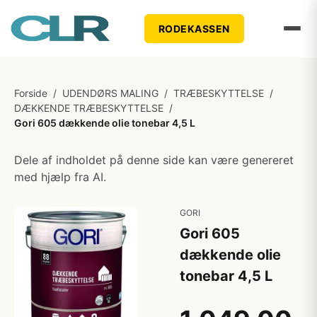
RODEKASSEN
Forside
/
UDENDØRS MALING
/
TRÆBESKYTTELSE
/
DÆKKENDE TRÆBESKYTTELSE
/
Gori 605 dækkende olie tonebar 4,5 L
Dele af indholdet på denne side kan være genereret
med hjælp fra AI.
GORI
Gori 605
dækkende olie
tonebar 4,5 L