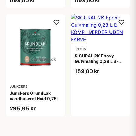
699,00 kr
699,00 kr
JOTUN
SIGURAL 2K Epoxy
Gulvmaling 0,28 L B-
KOMP HÆRDER UDEN
159,00 kr
FARVE
JUNKCERS
Junckers GrundLak
vandbaseret Hvid 0,75 L
295,95 kr