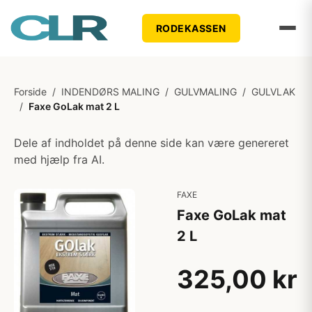
RODEKASSEN
Forside
/
INDENDØRS MALING
/
GULVMALING
/
GULVLAK
/
Faxe GoLak mat 2 L
Dele af indholdet på denne side kan være genereret
med hjælp fra AI.
FAXE
Faxe GoLak mat
2 L
325,00 kr