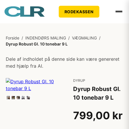
RODEKASSEN
Forside
/
INDENDØRS MALING
/
VÆGMALING
/
Dyrup Robust Gl. 10 tonebar 9 L
Dele af indholdet på denne side kan være genereret
med hjælp fra AI.
DYRUP
Dyrup Robust Gl.
10 tonebar 9 L
799,00 kr