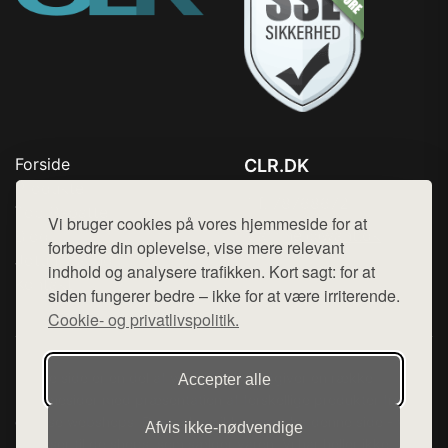
Forside
CLR.DK
Produkter
Tlf. 78768672
Top Rabatter
Vi bruger cookies på vores hjemmeside for at
Mail:
hej@want.dk
Blog
forbedre din oplevelse, vise mere relevant
Jotun maling
indhold og analysere trafikken. Kort sagt: for at
Cookie- og privatlivspolitik
Kontakt
siden fungerer bedre – ikke for at være irriterende.
Cookie- og privatlivspolitik.
Denne side er en del af want.dk, der udgiver en række
Accepter alle
hjemmesider med præsentation af forskellige produkter fra
diverse webshops. Der sælges ikke varer fra denne side - vi
Afvis ikke‑nødvendige
henviser til de shops, som sælger varen. Vi har heller ikke