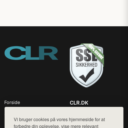
Forside
CLR.DK
Produkter
Tlf. 78768672
Top Rabatter
Vi bruger cookies på vores hjemmeside for at
Mail:
hej@want.dk
Blog
forbedre din oplevelse, vise mere relevant