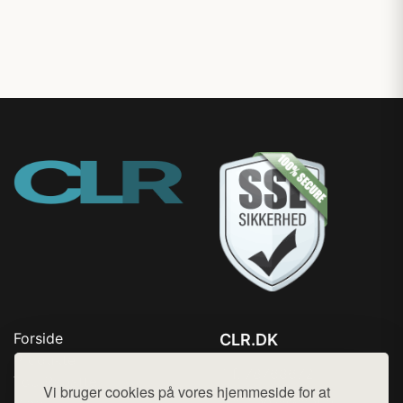
Forside
CLR.DK
Produkter
Tlf. 78768672
Top Rabatter
Vi bruger cookies på vores hjemmeside for at
Mail:
hej@want.dk
Blog