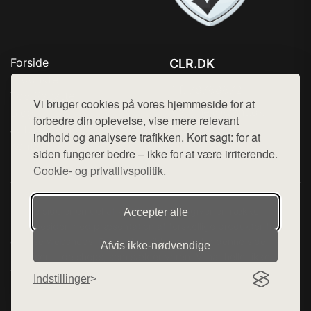
Forside
CLR.DK
Produkter
Tlf. 78768672
Top Rabatter
Vi bruger cookies på vores hjemmeside for at
Mail:
hej@want.dk
Blog
forbedre din oplevelse, vise mere relevant
Jotun maling
indhold og analysere trafikken. Kort sagt: for at
Cookie- og privatlivspolitik
Kontakt
siden fungerer bedre – ikke for at være irriterende.
Cookie- og privatlivspolitik.
Denne side er en del af want.dk, der udgiver en række
Accepter alle
hjemmesider med præsentation af forskellige produkter fra
diverse webshops. Der sælges ikke varer fra denne side - vi
Afvis ikke‑nødvendige
henviser til de shops, som sælger varen. Vi har heller ikke
varerne på lager.
Indstillinger
© 2026 clr.dk. Alle rettigheder forbeholdes.